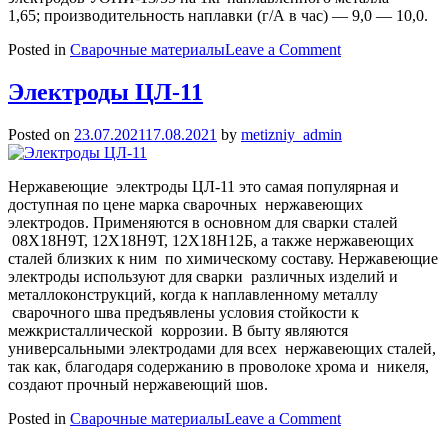
1,65; производительность наплавки (г/А в час) — 9,0 — 10,0.
on
Posted in
Сварочные материалы
Leave a Comment
Электроды
УОНИ-13/55
Электроды ЦЛ-11
Posted on
23.07.2021
17.08.2021
by
metizniy_admin
Нержавеющие электроды ЦЛ-11 это самая популярная и
доступная по цене марка сварочных нержавеющих
электродов. Применяются в основном для сварки сталей
08Х18Н9Т, 12Х18Н9Т, 12Х18Н12Б, а также нержавеющих
сталей близких к ним по химическому составу. Нержавеющие
электроды используют для сварки различных изделий и
металлоконструкций, когда к наплавленному металлу
сварочного шва предъявлены условия стойкости к
межкристаллической коррозии. В быту являются
универсальными электродами для всех нержавеющих сталей,
так как, благодаря содержанию в проволоке хрома и никеля,
создают прочный нержавеющий шов.
on
Posted in
Сварочные материалы
Leave a Comment
Электроды