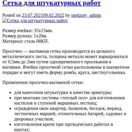
рабица
Сетка для штукатурных работ
с
полимерным
Posted on
23.07.2021
09.02.2022
by
metizniy_admin
покрытием
Размер ячейки: 35х15мм.
Размер рулона: 1х20м.
Материал: сталь 08КП.
Просечно — вытяжная сетка производится из цельного
металлического листа, толщина металла может варьироваться
от 0,5мм до 2мм путем одновременного просекания и
вытяжки. Ячейки просечной сетки расположены в шахматном
порядке и могут иметь форму ромба, круга, шестиугольника.
Применение просечно-вытяжной сетки:
для нанесения штукатурки в качестве арматуры;
при монтаже системы «теплый пол» для изготовления
настилов и ступеней маршевых лестниц;
ограждения окон квартир, балконов, беседок, веранд,
лестничных маршей, отопительных батарей, садовых и
дворовых участков;
изготовления крепи при проходческих работах в
шахтах;