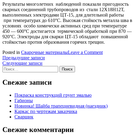
Результаты многолетних наблюдений показали пригодность
сварных соединений трубопроводов из стали 12Х18Н12Т,
выполненных электродами ЦТ-15, для длительной работы
при температурах до 610°С. Высокая стойкость металла шва в
условиях особо химически активных сред при температуре
450 — 600°С достигается термической обработкой при 870 —
920°С. Электроды для сварки ЦТ-15 обладают повышенной
стойкостью против образования горячих трещин.
on
Posted in
Сварочные материалы
Leave a Comment
Навигация
Электроды
Предыдущие записи
ЦТ-15
Следующие записи
по
Найти:
записям
Свежие записи
Покраска конструкций грунт эмалью
Габионы
Новинка! Шaйбa тpапециевидная (наездник)
Каркас по чертежам заказчика
Сварщик
Свежие комментарии