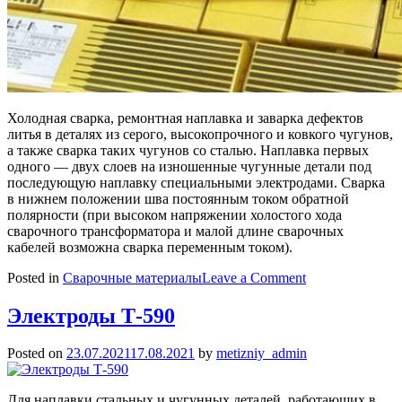
Холодная сварка, ремонтная наплавка и заварка дефектов
литья в деталях из серого, высокопрочного и ковкого чугунов,
а также сварка таких чугунов со сталью. Наплавка первых
одного — двух слоев на изношенные чугунные детали под
последующую наплавку специальными электродами. Сварка
в нижнем положении шва постоянным током обратной
полярности (при высоком напряжении холостого хода
сварочного трансформатора и малой длине сварочных
кабелей возможна сварка переменным током).
on
Posted in
Сварочные материалы
Leave a Comment
Электроды
ЦЧ-4
Электроды Т-590
Posted on
23.07.2021
17.08.2021
by
metizniy_admin
Для наплавки стальных и чугунных деталей, работающих в