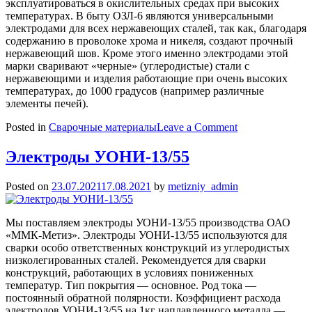
эксплуатироваться в окислительных средах при высоких
температурах. В быту ОЗЛ-6 являются универсальными
электродами для всех нержавеющих сталей, так как, благодаря
содержанию в проволоке хрома и никеля, создают прочный
нержавеющий шов. Кроме этого именно электродами этой
марки сваривают «черные» (углеродистые) стали с
нержавеющими и изделия работающие при очень высоких
температурах, до 1000 градусов (например различные
элементы печей).
on
Posted in
Сварочные материалы
Leave a Comment
Электроды
ОЗЛ-6
Электроды УОНИ-13/55
Posted on
23.07.2021
17.08.2021
by
metizniy_admin
Мы поставляем электроды УОНИ-13/55 производства ОАО
«ММК-Метиз». Электроды УОНИ-13/55 используются для
сварки особо ответственных конструкций из углеродистых
низколегированных сталей. Рекомендуется для сварки
конструкций, работающих в условиях пониженных
температур. Тип покрытия — основное. Род тока —
постоянный обратной полярности. Коэффициент расхода
электродов УОНИ-13/55 на 1кг наплавленного металла —