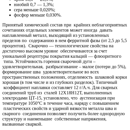
ниобий 0,7 — 1,3%;
сера меньше 0,020%;
фосфор меньше 0,030%.
Принятый химический состав при крайних неблагоприятных
сочетаниях отдельных элементов может иногда давать
наплавленный металл, выходящий из установленных
пределов по содержанию в нем ферритной фазы (от 2,5 до 5,5
процентов). Сварочно — технологические свойства на
достаточно высоком уровне обеспечиваются за счет
уникальной рецептуры покрытия кальций — флюоритного
типа. Устойчивость горения сварочной дуги –
удовлетворительная, разбрызгивание – малое (потери до 5%),
формирование шва удовлетворительное во всех
пространственных положениях, отделимость шлаковой корки
хорошая (в том числе и из глубоких разделок). Типичный
коэффициент наплавки составляет 12 г/А.ч. Для сварных
соединений труб из сталей 12Х18Н12Т, выполненных
электродами ЦТ-15, установлено, что аустенизация при
температуре 1050°С в течение часа, наряду с повышением
пластических свойств и ударной вязкости металла шва и
сварного соединения позволяет получить более однородную
структуру и наименьшие собственные напряжения,
вызванные сваркой.