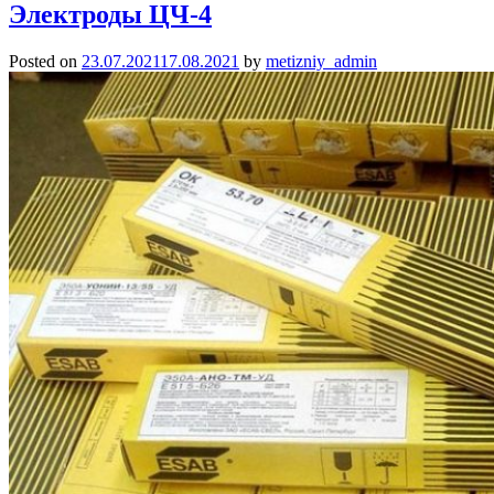
ЦЛ-11
Электроды ЦЧ-4
Posted on
23.07.2021
17.08.2021
by
metizniy_admin