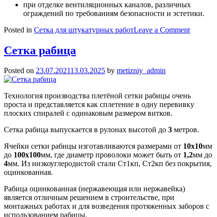
при отделке вентиляционных каналов, различных
ограждений по требованиям безопасности и эстетики.
on
Posted in
Сетка для штукатурных работ
Leave a Comment
Сетка
для
Сетка рабица
штукат
работ
Posted on
23.07.2021
13.03.2025
by
metizniy_admin
Технология производства плетёной сетки рабицы очень
проста и представляется как сплетение в одну перевивку
плоских спиралей с одинаковым размером витков.
Сетка рабица выпускается в рулонах высотой до
3
метров.
Ячейки сетки рабицы изготавливаются размерами от
10х10
мм
до
100х100
мм, где диаметр проволоки может быть от
1,2
мм до
4
мм. Из низкоуглеродистой стали Ст1кп, Ст2кп без покрытия,
оцинкованная.
Рабица оцинкованная (нержавеющая или нержавейка)
является отличным решением в строительстве, при
монтажных работах и для возведения протяженных заборов с
использованием рабицы.