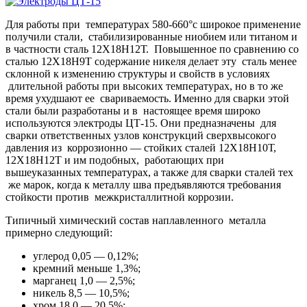
Для работы при температурах 580-660°с широкое применение
получили стали, стабилизированные ниобием или титаном и
в частности сталь 12Х18Н12Т. Повышенное по сравнению со
сталью 12Х18Н9Т содержание никеля делает эту сталь менее
склонной к изменению структуры и свойств в условиях
длительной работы при высоких температурах, но в то же
время ухудшают ее свариваемость. Именно для сварки этой
стали были разработаны и в настоящее время широко
используются электроды ЦТ-15. Они предназначены для
сварки ответственных узлов конструкций сверхвысокого
давления из коррозионно — стойких сталей 12Х18Н10Т,
12Х18Н12Т и им подобных, работающих при
вышеуказанных температурах, а также для сварки сталей тех
же марок, когда к металлу шва предъявляются требования
стойкости против межкристаллитной коррозии.
Типичный химический состав наплавленного металла
примерно следующий:
углерод 0,05 — 0,12%;
кремний меньше 1,3%;
марганец 1,0 — 2,5%;
никель 8,5 — 10,5%;
хром 18,0 — 20,5%;