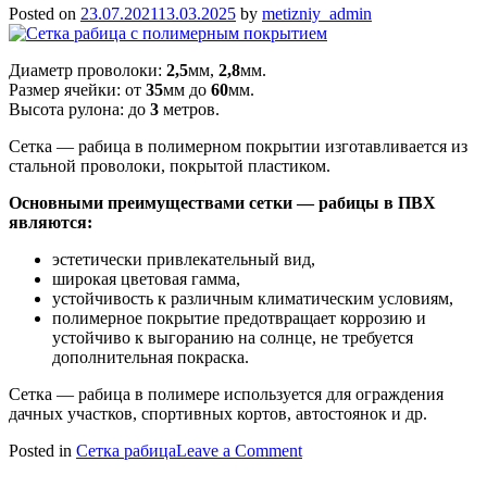
Posted on
23.07.2021
13.03.2025
by
metizniy_admin
Диаметр проволоки:
2,5
мм,
2,8
мм.
Размер ячейки: от
35
мм до
60
мм.
Высота рулона: до
3
метров.
Сетка — рабица в полимерном покрытии изготавливается из
стальной проволоки, покрытой пластиком.
Основными преимуществами сетки — рабицы в ПВХ
являются:
эстетически привлекательный вид,
широкая цветовая гамма,
устойчивость к различным климатическим условиям,
полимерное покрытие предотвращает коррозию и
устойчиво к выгоранию на солнце, не требуется
дополнительная покраска.
Сетка — рабица в полимере используется для ограждения
дачных участков, спортивных кортов, автостоянок и др.
on
Posted in
Сетка рабица
Leave a Comment
Сетка