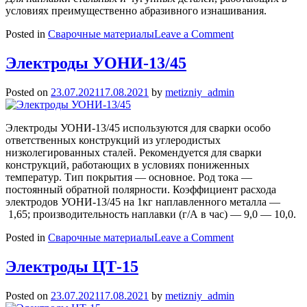
условиях преимущественно абразивного изнашивания.
on
Posted in
Сварочные материалы
Leave a Comment
Электроды
Т-590
Электроды УОНИ-13/45
Posted on
23.07.2021
17.08.2021
by
metizniy_admin
Электроды УОНИ-13/45 используются для сварки особо
ответственных конструкций из углеродистых
низколегированных сталей. Рекомендуется для сварки
конструкций, работающих в условиях пониженных
температур. Тип покрытия — основное. Род тока —
постоянный обратной полярности. Коэффициент расхода
электродов УОНИ-13/45 на 1кг наплавленного металла —
1,65; производительность наплавки (г/А в час) — 9,0 — 10,0.
on
Posted in
Сварочные материалы
Leave a Comment
Электроды
УОНИ-13/45
Электроды ЦТ-15
Posted on
23.07.2021
17.08.2021
by
metizniy_admin