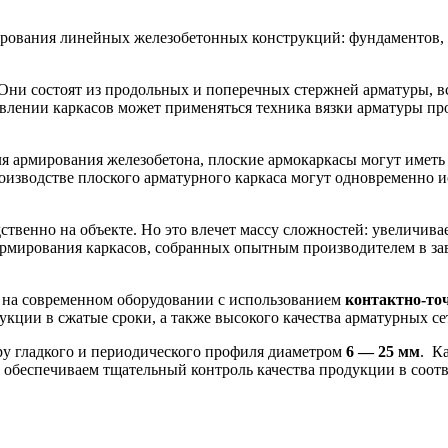
рования линейных железобетонных конструкций: фундаментов, 
 Они состоят из продольных и поперечных стержней арматуры, 
влении каркасов может применяться техника вязки арматуры про
ля армирования железобетона, плоские армокаркасы могут имет
оизводстве плоского арматурного каркаса могут одновременно и
ственно на объекте. Но это влечет массу сложностей: увеличива
мирования каркасов, собранных опытным производителем в заво
 на современном оборудовании с использованием
контактно-то
кции в сжатые сроки, а также высокого качества арматурных се
ру гладкого и периодического профиля диаметром
6 — 25 мм
. К
ы обеспечиваем тщательный контроль качества продукции в соо