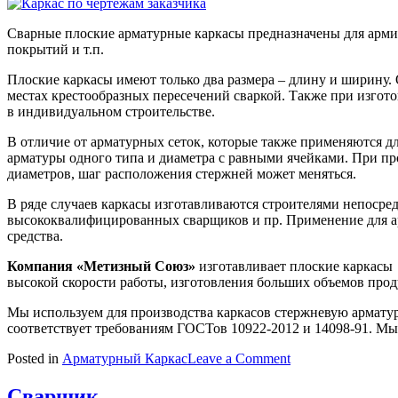
Сварные плоские арматурные каркасы предназначены для арми
покрытий и т.п.
Плоские каркасы имеют только два размера – длину и ширину.
местах крестообразных пересечений сваркой. Также при изгото
в индивидуальном строительстве.
В отличие от арматурных сеток, которые также применяются д
арматуры одного типа и диаметра с равными ячейками. При пр
диаметров, шаг расположения стержней может меняться.
В ряде случаев каркасы изготавливаются строителями непосред
высококвалифицированных сварщиков и пр. Применение для ар
средства.
Компания «Метизный Союз»
изготавливает плоские каркасы
высокой скорости работы, изготовления больших объемов проду
Мы используем для производства каркасов стержневую армату
соответствует требованиям ГОСТов 10922-2012 и 14098-91. М
on
Posted in
Арматурный Каркас
Leave a Comment
Каркас
по
Сварщик