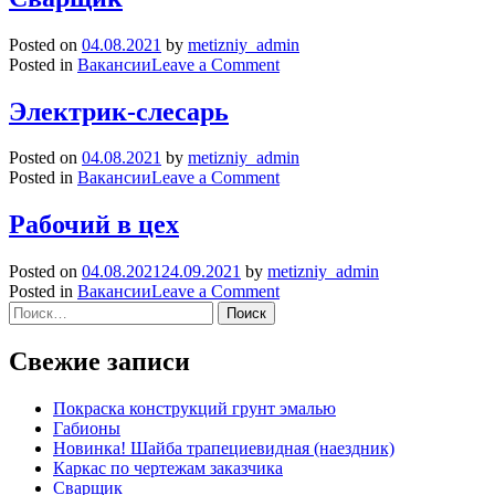
чертежам
заказчика
Posted on
04.08.2021
by
metizniy_admin
on
Posted in
Вакансии
Leave a Comment
Сварщик
Электрик-слесарь
Posted on
04.08.2021
by
metizniy_admin
on
Posted in
Вакансии
Leave a Comment
Электрик-
слесарь
Рабочий в цех
Posted on
04.08.2021
24.09.2021
by
metizniy_admin
on
Posted in
Вакансии
Leave a Comment
Найти:
Рабочий
в
цех
Свежие записи
Покраска конструкций грунт эмалью
Габионы
Новинка! Шaйбa тpапециевидная (наездник)
Каркас по чертежам заказчика
Сварщик